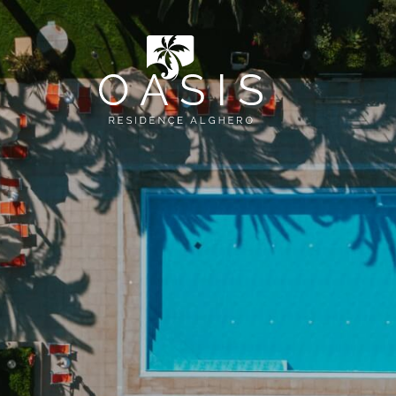
*
Arrivo
06
AGO
2026
ERNET