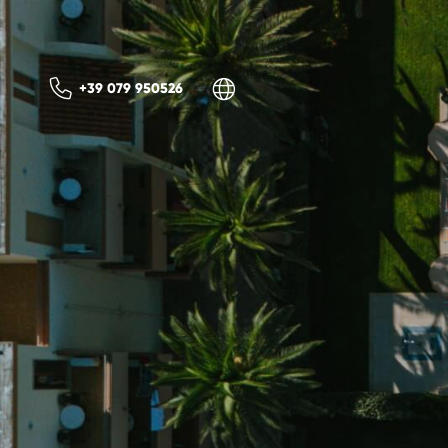
+39 079 950526
ITA
ENG
MIGLIOR
TARIFFA INT