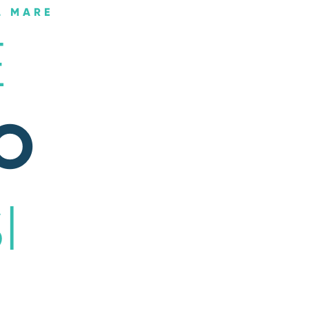
L MARE
E
O
I